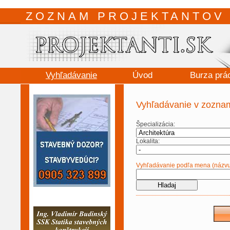
ZOZNAM PROJEKTANTOV 
Vyhľadávanie
Úvod
Burza prá
Vyhľadávanie v zoznam
Špecializácia:
Lokalita:
Vyhľadávanie podľa mena (názvu