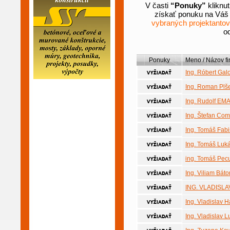
V časti
“Ponuky”
kliknu
získať ponuku na Váš p
vybraných projektantov
od
Ponuky
Meno / Názov fi
Ing. Róbert Gal
Ing. Roman Plš
Ing. Rudolf E
Ing. Štefan Co
Ing. Tomáš Fab
Ing. Tomáš Luk
ing. Tomáš Pec
Ing. Viliam Báto
ING. VLADISLA
Ing. Vladislav H
Ing. Vladislav L