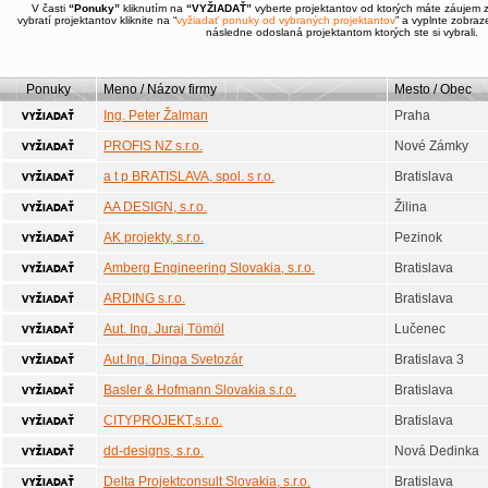
V časti
“Ponuky”
kliknutím na
“VYŽIADAŤ”
vyberte projektantov od ktorých máte záujem 
vybratí projektantov kliknite na “
vyžiadať ponuky od vybraných projektantov
” a vyplnte zobra
následne odoslaná projektantom ktorých ste si vybrali.
Ponuky
Meno / Názov firmy
Mesto / Obec
Ing. Peter Žalman
Praha
PROFIS NZ s.r.o.
Nové Zámky
a t p BRATISLAVA, spol. s r.o.
Bratislava
AA DESIGN, s.r.o.
Žilina
AK projekty, s.r.o.
Pezinok
Amberg Engineering Slovakia, s.r.o.
Bratislava
ARDING s.r.o.
Bratislava
Aut. Ing. Juraj Tömöl
Lučenec
Aut.Ing. Dinga Svetozár
Bratislava 3
Basler & Hofmann Slovakia s.r.o.
Bratislava
CITYPROJEKT,s.r.o.
Bratislava
dd-designs, s.r.o.
Nová Dedinka
Delta Projektconsult Slovakia, s.r.o.
Bratislava