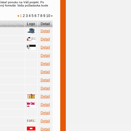
získať ponuku na Váš projekt. Po
zený formulár. Vaša požiadavka bude
1
2
3
4
5
6
7
8
9
10
Logo
Detail
Detail
Detail
Detail
Detail
Detail
Detail
Detail
Detail
Detail
Detail
Detail
Detail
Detail