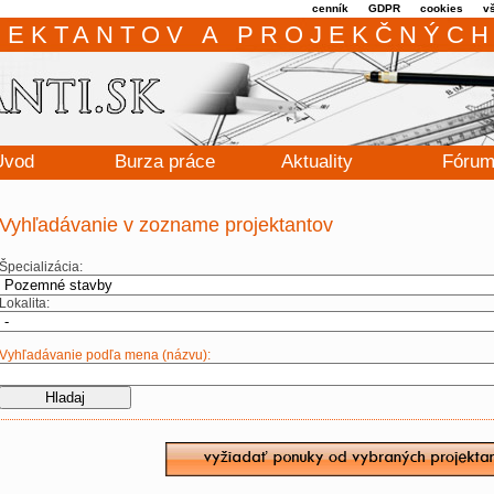
cenník
GDPR
cookies
v
JEKTANTOV A PROJEKČNÝCH
Úvod
Burza práce
Aktuality
Fóru
Vyhľadávanie v zozname projektantov
Špecializácia:
Lokalita:
Vyhľadávanie podľa mena (názvu):