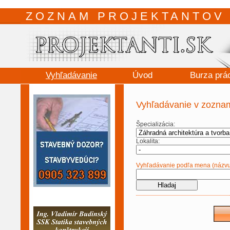
ZOZNAM PROJEKTANTOV 
Vyhľadávanie
Úvod
Burza prá
Vyhľadávanie v zoznam
Špecializácia:
Lokalita:
Vyhľadávanie podľa mena (názvu