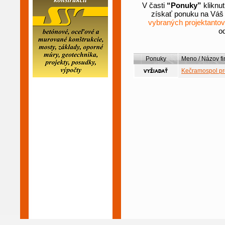
V časti
“Ponuky”
kliknu
získať ponuku na Váš p
vybraných projektantov
od
Ponuky
Meno / Názov fi
Kečramospol proj