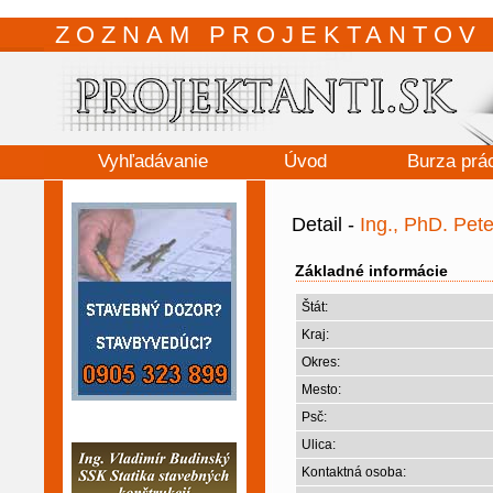
ZOZNAM PROJEKTANTOV 
Vyhľadávanie
Úvod
Burza prá
Detail -
Ing., PhD. Pet
Základné informácie
Štát:
Kraj:
Okres:
Mesto:
Psč:
Ulica:
Kontaktná osoba: