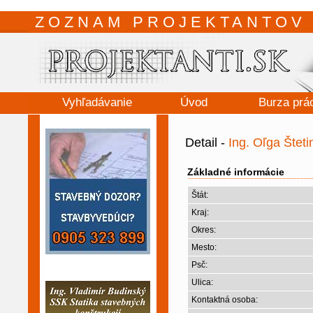
ZOZNAM PROJEKTANTOV 
Vyhľadávanie
Úvod
Burza prá
Detail -
Ing. Oľga Štet
Základné informácie
Štát:
Kraj:
Okres:
Mesto:
Psč:
Ulica:
Kontaktná osoba: