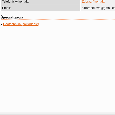
Telefonický kontakt:
Zobraziť kontakt
Email:
s.horacekova@gmail.c
Špecializácia
Geotechnika (zakladanie)