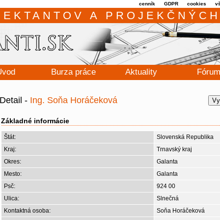
cenník
GDPR
cookies
v
JEKTANTOV A PROJEKČNÝCH
Úvod
Burza práce
Aktuality
Fóru
Detail -
Ing. Soňa Horáčeková
Vy
Základné informácie
Štát:
Slovenská Republika
Kraj:
Trnavský kraj
Okres:
Galanta
Mesto:
Galanta
Psč:
924 00
Ulica:
Slnečná
Kontaktná osoba:
Soňa Horáčeková