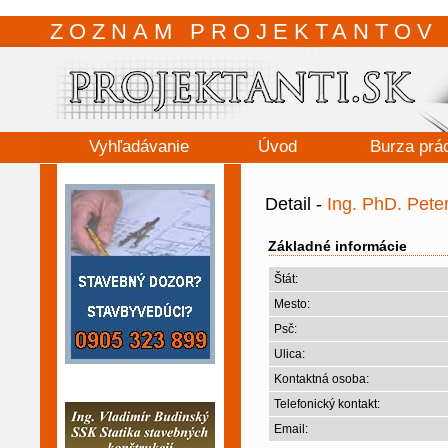
ZOZNAM PROJEKTANTOV 
Vyhľadávanie
Úvod
Burza prá
Detail -
Ing. PhD. Pete
Základné informácie
Štát:
Mesto:
Psč:
Ulica:
Kontaktná osoba:
Telefonický kontakt:
Email: