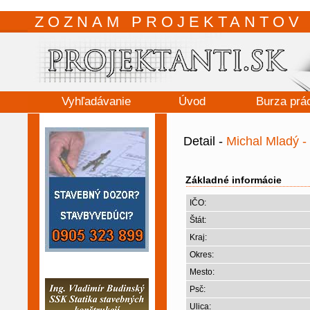
ZOZNAM PROJEKTANTOV 
Vyhľadávanie
Úvod
Burza prá
Detail -
Michal Mladý
Základné informácie
IČO:
Štát:
Kraj:
Okres:
Mesto:
Psč:
Ulica: