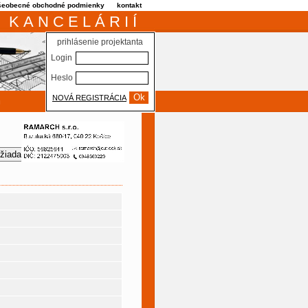
šeobecné obchodné podmienky
kontakt
 KANCELÁRIÍ
prihlásenie projektanta
Login
Heslo
NOVÁ REGISTRÁCIA
m
žiadať ponuku od projektanta