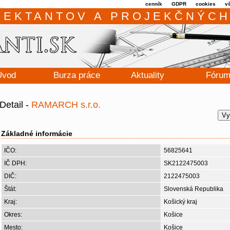
cenník
GDPR
cookies
v
JEKTANTOV A PROJEKČNÝCH
Úvod
Burza práce
Aktuality
Fóru
Detail -
RAMARCH s.r.o.
Vy
Základné informácie
IČO:
56825641
IČ DPH:
SK2122475003
DIČ:
2122475003
Štát:
Slovenská Republika
Kraj:
Košický kraj
Okres:
Košice
Mesto:
Košice