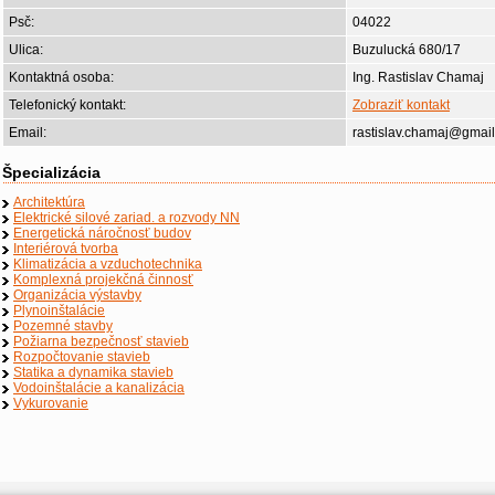
Psč:
04022
Ulica:
Buzulucká 680/17
Kontaktná osoba:
Ing. Rastislav Chamaj
Telefonický kontakt:
Zobraziť kontakt
Email:
rastislav.chamaj@gmai
Špecializácia
Architektúra
Elektrické silové zariad. a rozvody NN
Energetická náročnosť budov
Interiérová tvorba
Klimatizácia a vzduchotechnika
Komplexná projekčná činnosť
Organizácia výstavby
Plynoinštalácie
Pozemné stavby
Požiarna bezpečnosť stavieb
Rozpočtovanie stavieb
Statika a dynamika stavieb
Vodoinštalácie a kanalizácia
Vykurovanie