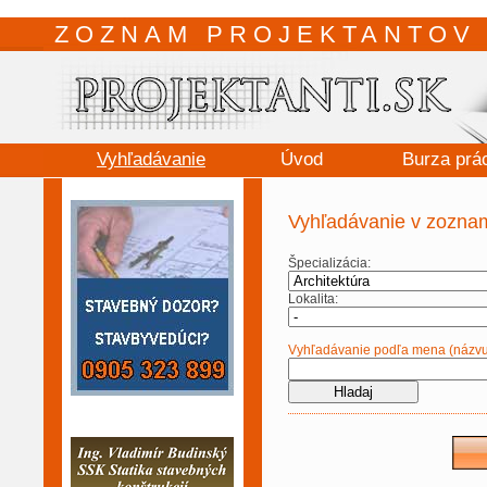
ZOZNAM PROJEKTANTOV 
Vyhľadávanie
Úvod
Burza prá
Vyhľadávanie v zoznam
Špecializácia:
Lokalita:
Vyhľadávanie podľa mena (názvu