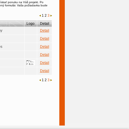
získať ponuku na Váš projekt. Po
zený formulár. Vaša požiadavka bude
1
2
3
Logo
Detail
ny
Detail
Detail
es
Detail
Detail
Detail
Detail
1
2
3