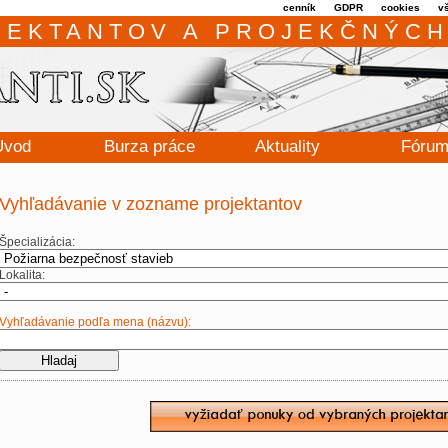
cenník
GDPR
cookies
v
JEKTANTOV A PROJEKČNÝCH
Úvod
Burza práce
Aktuality
Fóru
Vyhľadávanie v zozname projektantov
Špecializácia:
Lokalita:
Vyhľadávanie podľa mena (názvu):