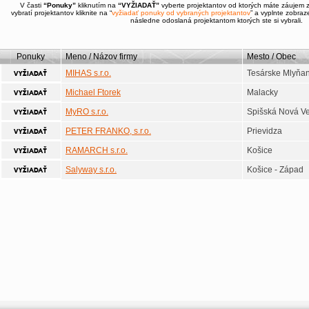
V časti
“Ponuky”
kliknutím na
“VYŽIADAŤ”
vyberte projektantov od ktorých máte záujem 
vybratí projektantov kliknite na “
vyžiadať ponuky od vybraných projektantov
” a vyplnte zobra
následne odoslaná projektantom ktorých ste si vybrali.
Ponuky
Meno / Názov firmy
Mesto / Obec
MIHAS s.r.o.
Tesárske Mlyňa
Michael Ftorek
Malacky
MyRO s.r.o.
Spišská Nová V
PETER FRANKO, s.r.o.
Prievidza
RAMARCH s.r.o.
Košice
Salyway s.r.o.
Košice - Západ