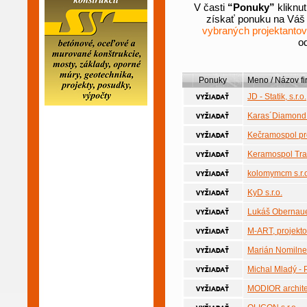
V časti
“Ponuky”
kliknu
získať ponuku na Váš p
vybraných projektantov
od
Ponuky
Meno / Názov fi
JD - Statik, s.r.o.
Karas´Diamond
Kečramospol proj
Keramospol Trad
kolomymcm s.r.
KyD s.r.o.
Lukáš Obernau
M-ART, projekto
Marián Nomilne
Michal Mladý 
MODIOR architec