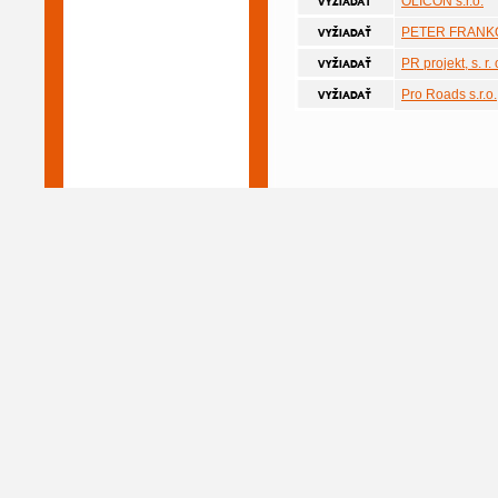
OLICON s.r.o.
PETER FRANKO, 
PR projekt, s. r. 
Pro Roads s.r.o.