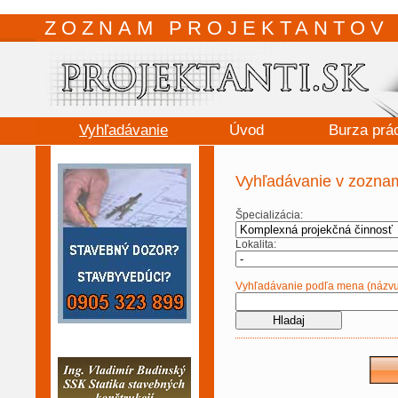
ZOZNAM PROJEKTANTOV 
Vyhľadávanie
Úvod
Burza prá
Vyhľadávanie v zoznam
Špecializácia:
Lokalita:
Vyhľadávanie podľa mena (názvu